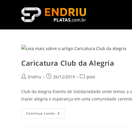
Ir
para
o
conteúdo
Caricatura Club da Alegria
Autor
Post
Categoria
Endriu
26/12/2019
post
do
publicado:
do
post:
post:
Club da Alegria Evento de Solidariedade onde temos a 
trazer alegria e esperança em uma comunidade carente
Caricatura
Continue Lendo
Club
Da
Alegria