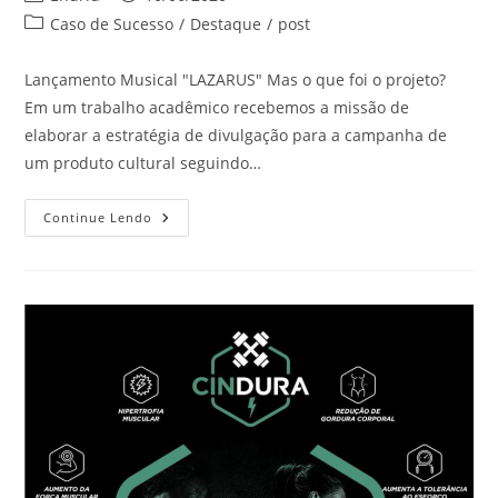
do
publicado:
Categoria
Caso de Sucesso
/
Destaque
/
post
post:
do
post:
Lançamento Musical "LAZARUS" Mas o que foi o projeto?
Em um trabalho acadêmico recebemos a missão de
elaborar a estratégia de divulgação para a campanha de
um produto cultural seguindo…
Book
Continue Lendo
Lançamento
Peça
LAZARUS