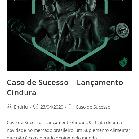
Caso de Sucesso – Lançamento
Cindura
Autor
Post
Categoria
Endriu
23/04/2020
Caso de Sucesso
do
publicado:
do
post:
post:
Caso de Sucesso - Lançamento CinduraSe trata de uma
novidade no mercado brasileiro, um Suplemento Alimentar
que não é considerado doping pelo mundo